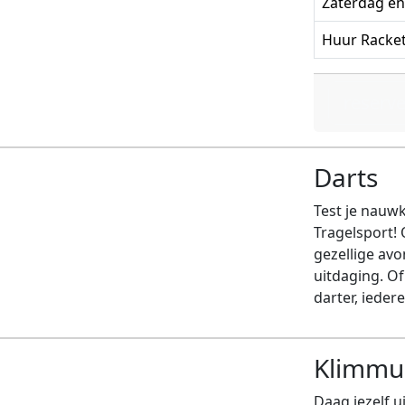
Zaterdag e
Huur Racke
reserv
Darts
Test je nauwk
Tragelsport! 
gezellige av
uitdaging. Of
darter, ieder
Klimmu
Daag jezelf u