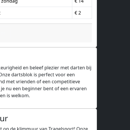
n zondag
€ 14
t
€ 2
eer
eurigheid en beleef plezier met darten bij
Onze dartsblok is perfect voor een
ond met vrienden of een competitieve
 je nu een beginner bent of een ervaren
een is welkom.
ur
it op de klimmuur van Tragelsport! Onze