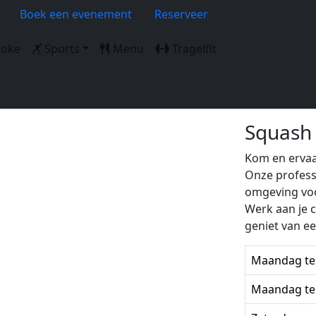
Boek een evenement
Reserveer
aoke
Sports
Menu
Tragelfit
Squash
Kom en ervaa
Onze profess
omgeving voo
Werk aan je c
geniet van e
Maandag tem
Maandag tem