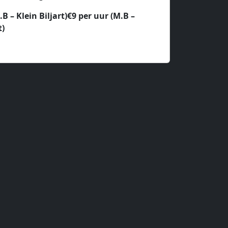
.B – Klein Biljart)
€9 per uur (M.B –
t)