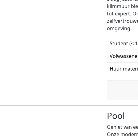
klimmuur bie
tot expert. O
zelfvertrouwe
omgeving.
Student (< 1
Volwassene
Huur materi
reserv
Pool
Geniet van ee
Onze moderne 