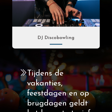
DJ Discobowling
Per uur
Per spel pp
Tijdens de
€ 38.00
€ 5.00
vakanties,
feestdagen en op
brugdagen geldt