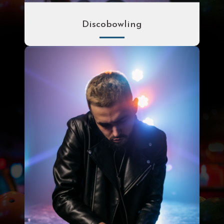
Discobowling
Per uur
Per spel pp
€ 38.00
€ 5.00