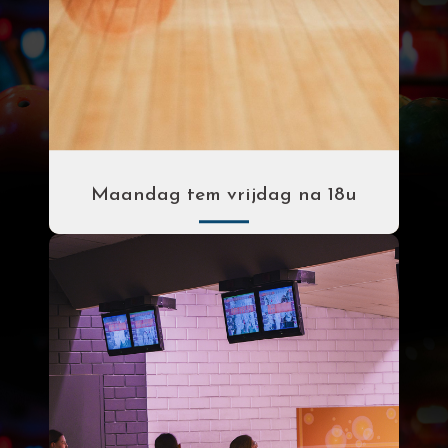
Maandag tem vrijdag na 18u
Per uur
Per spel pp
€ 38.00
€ 5.00